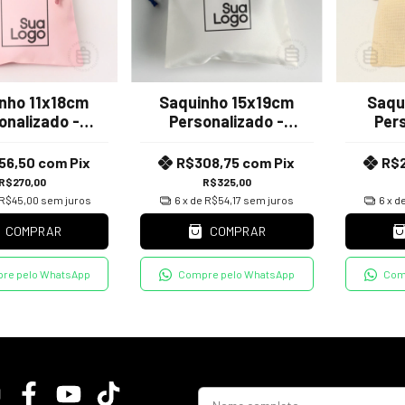
nho 11x18cm
Saquinho 15x19cm
Saqu
onalizado -
Personalizado -
Pers
ido Tafetá
Tecido Tafetá
Tecid
56,50
com
Pix
R$308,75
com
Pix
R$
R$270,00
R$325,00
R$45,00
sem juros
6
x de
R$54,17
sem juros
6
x d
COMPRAR
COMPRAR
re pelo WhatsApp
Compre pelo WhatsApp
Com
Receba nossas novidades por 