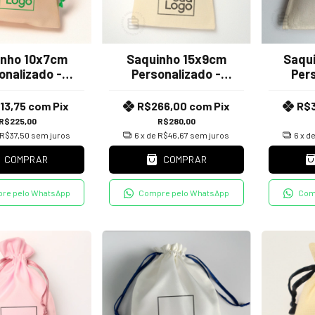
inho 10x7cm
Saquinho 15x9cm
Saqu
onalizado -
Personalizado -
Pers
ido Tafetá
Tecido Algodão Crú
Tecid
13,75
com
Pix
R$266,00
com
Pix
R$
R$225,00
R$280,00
R$37,50
sem juros
6
x de
R$46,67
sem juros
6
x d
COMPRAR
COMPRAR
re pelo WhatsApp
Compre pelo WhatsApp
Com