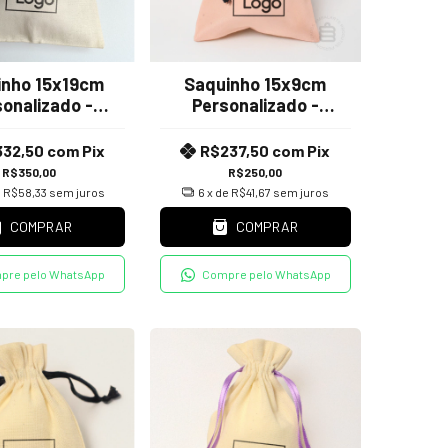
inho 15x19cm
Saquinho 15x9cm
onalizado -
Personalizado -
o Algodão Crú
Tecido Tafetá
332,50
com
Pix
R$237,50
com
Pix
R$350,00
R$250,00
e
R$58,33
sem juros
6
x de
R$41,67
sem juros
COMPRAR
COMPRAR
pre pelo WhatsApp
Compre pelo WhatsApp