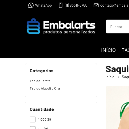
WhatsApp
(11) 93311-6760
contato@embalar
INÍCIO
TA
Saqu
Categorias
Início
Saq
Tecido Tafetá
Tecido Algodão Crú
Quantidade
1.000 (8)
100 (8)