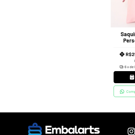
Saqui
Pers
Tec
R$2
6
x de
Comp