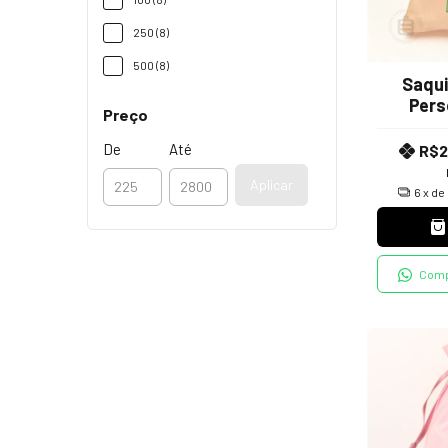
250 (8)
500 (8)
Saqu
Pers
Preço
Tec
De
Até
R$2
Aplicar
6
x de
Comp