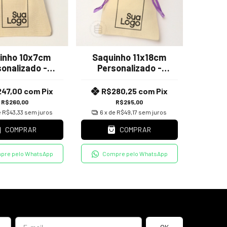
inho 10x7cm
Saquinho 11x18cm
onalizado -
Personalizado -
o Algodão Crú
Tecido Algodão Crú
247,00
com
Pix
R$280,25
com
Pix
R$260,00
R$295,00
e
R$43,33
sem juros
6
x de
R$49,17
sem juros
COMPRAR
COMPRAR
pre pelo WhatsApp
Compre pelo WhatsApp
e-mail