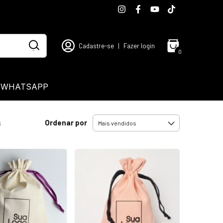
Cadastre-se
|
Fazer login
0
 WHATSAPP
Ordenar por
s